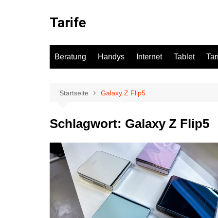
Zum
Inhalt
Tarife
springen
Beratung
Handys
Internet
Tablet
Tar
Startseite
Galaxy Z Flip5
Schlagwort:
Galaxy Z Flip5